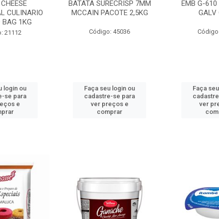
 CHEESE
BATATA SURECRISP 7MM
EMB G-610
L CULINARIO
MCCAIN PACOTE 2,5KG
GALV 
 BAG 1KG
Código: 45036
Código
: 21112
 login ou
Faça seu login ou
Faça seu
e-se para
cadastre-se para
cadastre
reços e
ver preços e
ver pr
prar
comprar
com