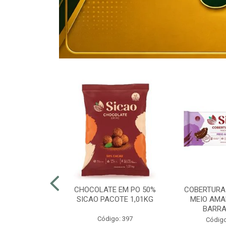
80% ELOGIATA
CHOCOLATE EM PO 50%
COBERTURA
E 15KG
SICAO PACOTE 1,01KG
MEIO AMA
BARRA
o: 43054
Código: 397
Código