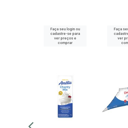
u login ou
Faça seu login ou
Faça seu
e-se para
cadastre-se para
cadastr
reços e
ver preços e
ver p
mprar
comprar
com