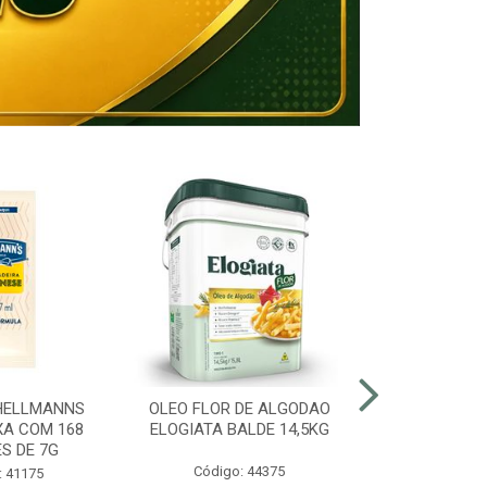
HELLMANNS
OLEO FLOR DE ALGODAO
MARGARINA 8
XA COM 168
ELOGIATA BALDE 14,5KG
BALDE
S DE 7G
Código: 44375
Código:
: 41175