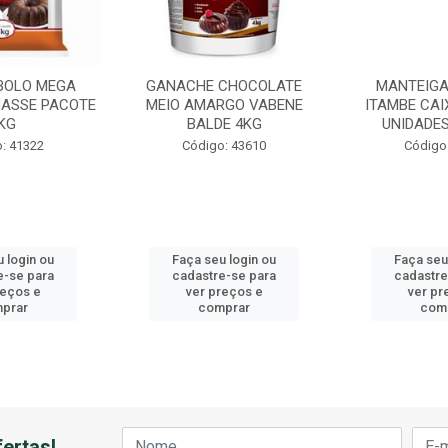
BOLO MEGA
GANACHE CHOCOLATE
MANTEIGA
ASSE PACOTE
MEIO AMARGO VABENE
ITAMBE CAI
KG
BALDE 4KG
UNIDADES
: 41322
Código: 43610
Código
 login ou
Faça seu login ou
Faça seu
e-se para
cadastre-se para
cadastre
reços e
ver preços e
ver pr
prar
comprar
com
ertas!