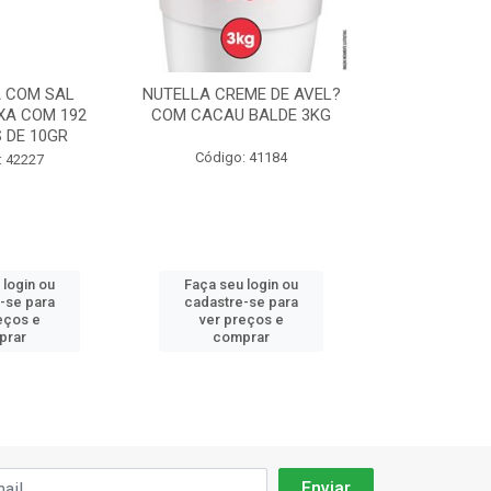
 COM SAL
NUTELLA CREME DE AVEL?
CHANTILLY F
XA COM 192
COM CACAU BALDE 3KG
ICE CREME 
 DE 10GR
90
Código: 41184
: 42227
Código:
 login ou
Faça seu login ou
Faça seu 
-se para
cadastre-se para
cadastre
eços e
ver preços e
ver pr
prar
comprar
comp