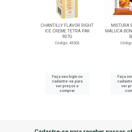
EME DE AVEL?
CHANTILLY FLAVOR RIGHT
MISTURA 
U BALDE 3KG
ICE CREME TETRA PAK
MALUCA BON
907G
5
o: 41184
Código: 43502
Código
u login ou
Faça seu login ou
Faça seu
e-se para
cadastre-se para
cadastr
reços e
ver preços e
ver p
mprar
comprar
com
Cadastre-se para receber nossas of