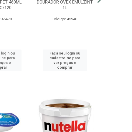
 PET 460ML
DOURADOR OVEX EMULZINT
BATATA SUR
C/120
1L
MCCAIN PAC
: 46478
Código: 45940
Código:
 login ou
Faça seu login ou
Faça seu 
-se para
cadastre-se para
cadastre
eços e
ver preços e
ver pr
prar
comprar
comp