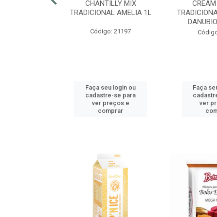
RECRISP 7MM
CHANTILLY MIX
CREAM
COTE 2,25KG
TRADICIONAL AMELIA 1L
TRADICIONA
DANUBIO
o: 42425
Código: 21197
Código
u login ou
Faça seu login ou
Faça seu
e-se para
cadastre-se para
cadastr
reços e
ver preços e
ver p
mprar
comprar
com