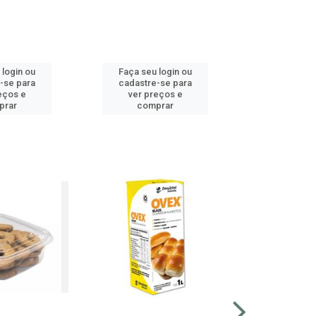
 login ou
Faça seu login ou
Faça seu 
-se para
cadastre-se para
cadastre
eços e
ver preços e
ver pr
prar
comprar
comp