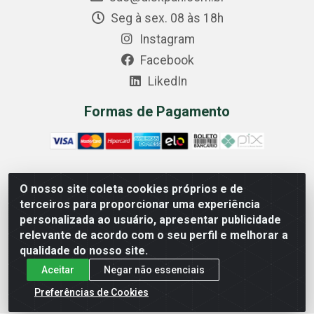
Seg à sex. 08 às 18h
Instagram
Facebook
LikedIn
Formas de Pagamento
O nosso site coleta cookies próprios e de
Comercial Diskpan Ltda - Av. Fernando Antonio, 1911 -
terceiros para proporcionar uma experiência
Sotelandia, Cariacica/ES - CEP 29140-669 - CNPJ
personalizada ao usuário, apresentar publicidade
02.691.482/0001-07
relevante de acordo com o seu perfil e melhorar a
qualidade do nosso site.
Aceitar
Negar não essenciais
Preferências de Cookies