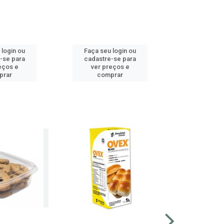
 login ou
Faça seu login ou
Faça seu 
-se para
cadastre-se para
cadastre
eços e
ver preços e
ver pr
prar
comprar
comp