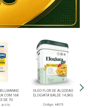
HELLMANNS
OLEO FLOR DE ALGODAO
MARGARINA 8
XA COM 168
ELOGIATA BALDE 14,5KG
BALDE
S DE 7G
Código: 44375
Código:
: 41175