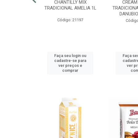
RECRISP 7MM
CHANTILLY MIX
CREAM
COTE 2,25KG
TRADICIONAL AMELIA 1L
TRADICIONA
DANUBIO
o: 42425
Código: 21197
Código
u login ou
Faça seu login ou
Faça seu
e-se para
cadastre-se para
cadastr
reços e
ver preços e
ver p
mprar
comprar
com