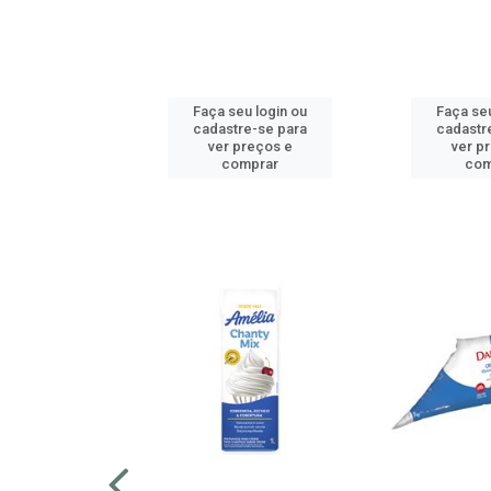
u login ou
Faça seu login ou
Faça seu
e-se para
cadastre-se para
cadastr
reços e
ver preços e
ver p
mprar
comprar
com