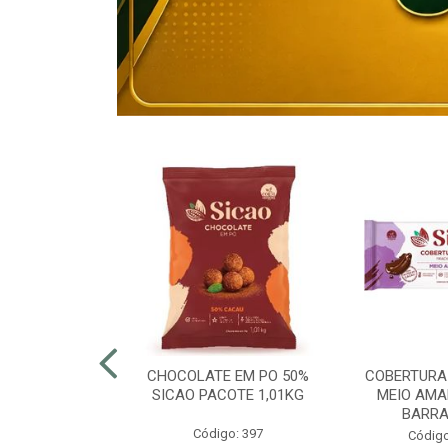
80% ELOGIATA
CHOCOLATE EM PO 50%
COBERTURA
E 15KG
SICAO PACOTE 1,01KG
MEIO AMA
BARRA
o: 43054
Código: 397
Código