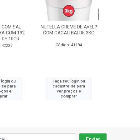
 COM SAL
NUTELLA CREME DE AVEL?
CHANTILLY F
XA COM 192
COM CACAU BALDE 3KG
ICE CREME 
 DE 10GR
90
Código: 41184
: 42227
Código:
 login ou
Faça seu login ou
Faça seu 
-se para
cadastre-se para
cadastre
eços e
ver preços e
ver pr
prar
comprar
comp