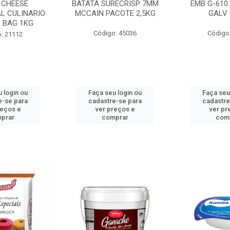
 CHEESE
BATATA SURECRISP 7MM
EMB G-610
L CULINARIO
MCCAIN PACOTE 2,5KG
GALV 
 BAG 1KG
Código: 45036
Código
: 21112
 login ou
Faça seu login ou
Faça seu
e-se para
cadastre-se para
cadastre
reços e
ver preços e
ver pr
prar
comprar
com