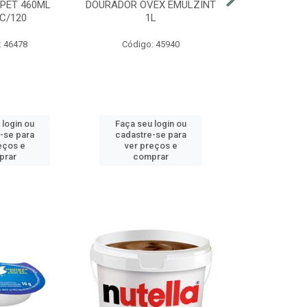
 PET 460ML
DOURADOR OVEX EMULZINT
BATATA SUR
C/120
1L
MCCAIN PAC
: 46478
Código: 45940
Código:
 login ou
Faça seu login ou
Faça seu 
-se para
cadastre-se para
cadastre
eços e
ver preços e
ver pr
prar
comprar
comp