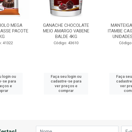
BOLO MEGA
GANACHE CHOCOLATE
MANTEIGA
ASSE PACOTE
MEIO AMARGO VABENE
ITAMBE CAI
KG
BALDE 4KG
UNIDADES
: 41322
Código: 43610
Código
 login ou
Faça seu login ou
Faça seu
e-se para
cadastre-se para
cadastre
reços e
ver preços e
ver pr
prar
comprar
com
ertas!