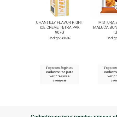
EME DE AVEL?
CHANTILLY FLAVOR RIGHT
MISTURA 
U BALDE 3KG
ICE CREME TETRA PAK
MALUCA BON
907G
5
o: 41184
Código: 43502
Código
u login ou
Faça seu login ou
Faça seu
e-se para
cadastre-se para
cadastr
reços e
ver preços e
ver p
mprar
comprar
com
Cadastre-se para receber nossas of