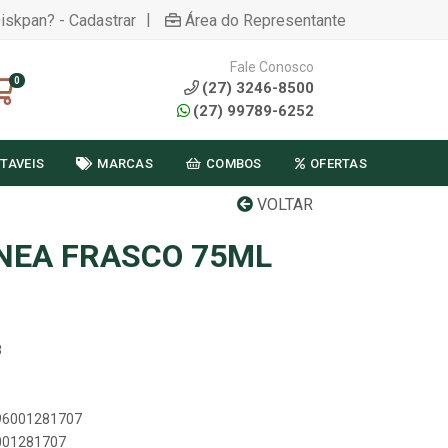
|
Diskpan? - Cadastrar
Área do Representante
Fale Conosco
0
(27) 3246-8500
(27) 99789-6252
TAVEIS
MARCAS
COMBOS
OFERTAS
VOLTAR
NEA FRASCO 75ML
8
896001281707
6001281707