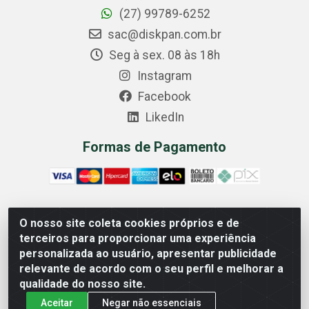
(27) 99789-6252
sac@diskpan.com.br
Seg à sex. 08 às 18h
Instagram
Facebook
LikedIn
Formas de Pagamento
O nosso site coleta cookies próprios e de
Comercial Diskpan Ltda - Av. Fernando Antonio, 1911 -
terceiros para proporcionar uma experiência
Sotelandia, Cariacica/ES - CEP 29140-669 - CNPJ
personalizada ao usuário, apresentar publicidade
02.691.482/0001-07
relevante de acordo com o seu perfil e melhorar a
qualidade do nosso site.
Aceitar
Negar não essenciais