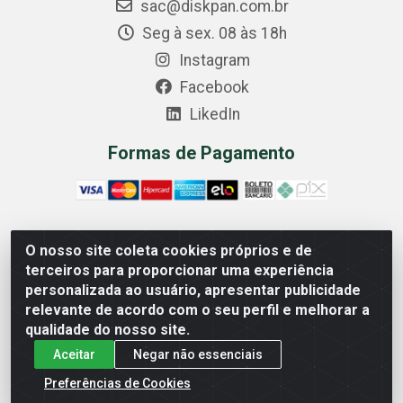
sac@diskpan.com.br
Seg à sex. 08 às 18h
Instagram
Facebook
LikedIn
Formas de Pagamento
O nosso site coleta cookies próprios e de
Comercial Diskpan Ltda - Av. Fernando Antonio, 1911 -
terceiros para proporcionar uma experiência
Sotelandia, Cariacica/ES - CEP 29140-669 - CNPJ
personalizada ao usuário, apresentar publicidade
02.691.482/0001-07
relevante de acordo com o seu perfil e melhorar a
qualidade do nosso site.
Aceitar
Negar não essenciais
Preferências de Cookies