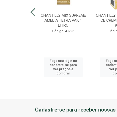
LLY TRAD GRAN
CHANTILLY MIX SUPREME
CHANTILLY
INALE 1LT
AMELIA TETRA PAK 1
ICE CREM
LITRO
digo: 45877
Código: 43226
Códig
 seu login ou
Faça seu login ou
Faça s
astre-se para
cadastre-se para
cadast
er preços e
ver preços e
ver 
comprar
comprar
co
Cadastre-se para receber nossas 