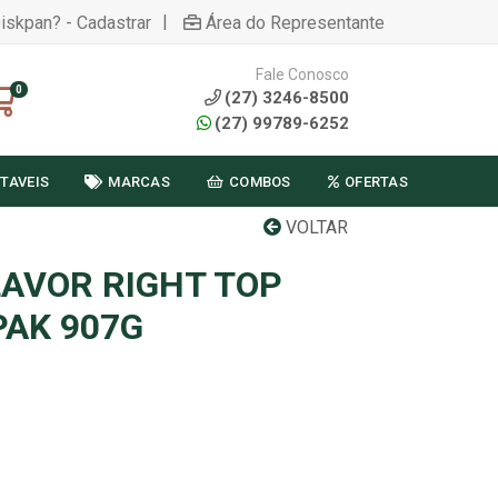
|
Diskpan? - Cadastrar
Área do Representante
Fale Conosco
0
(27) 3246-8500
(27) 99789-6252
TAVEIS
MARCAS
COMBOS
OFERTAS
VOLTAR
LAVOR RIGHT TOP
PAK 907G