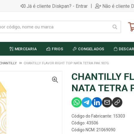
|
Já é cliente Diskpan? - Entrar
Não é cliente 
MERCEARIA
FRIOS
CONGELADOS
DESCAR
CHANTILLY
CHANTILLY FLAVOR RIGHT TOP NATA TETRA PAK 907G
CHANTILLY F
NATA TETRA 
Código do Fabricante: 15303
Código: 43506
Código NCM: 21069090