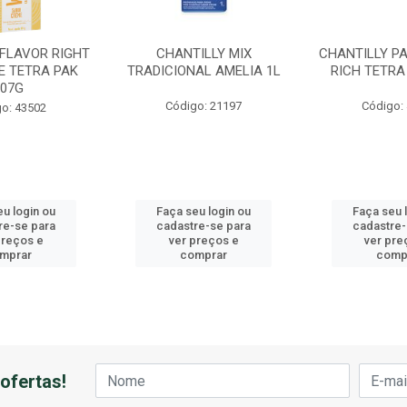
 FLAVOR RIGHT
CHANTILLY MIX
CHANTILLY PA
E TETRA PAK
TRADICIONAL AMELIA 1L
RICH TETRA
907G
Código: 21197
Código:
o: 43502
eu login ou
Faça seu login ou
Faça seu 
re-se para
cadastre-se para
cadastre-
preços e
ver preços e
ver pre
mprar
comprar
comp
ofertas!