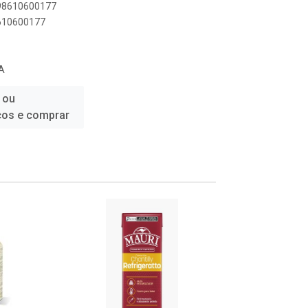
898610600177
8610600177
A
 ou
ços e comprar