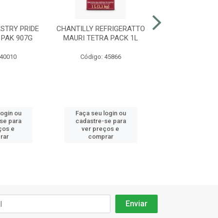
STRY PRIDE
CHANTILLY REFRIGERATTO
CHANTILLY PAST
 PAK 907G
MAURI TETRA PACK 1L
PLUS BAUNILH
TETRA PAK 
 40010
Código: 45866
Código: 40
login ou
Faça seu login ou
Faça seu log
se para
cadastre-se para
cadastre-se
ços e
ver preços e
ver preços
rar
comprar
compra