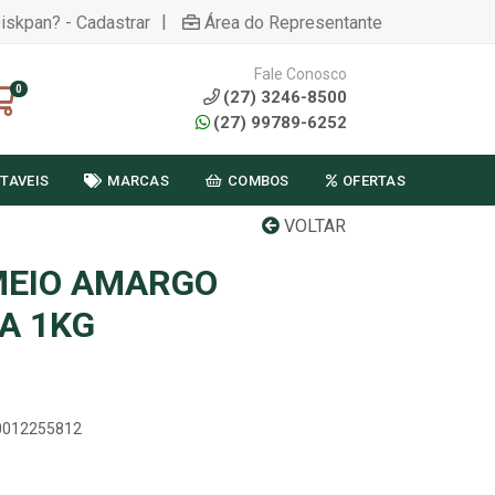
|
Diskpan? - Cadastrar
Área do Representante
Fale Conosco
0
(27) 3246-8500
(27) 99789-6252
TAVEIS
MARCAS
COMBOS
OFERTAS
VOLTAR
G
MEIO AMARGO
A 1KG
00012255812