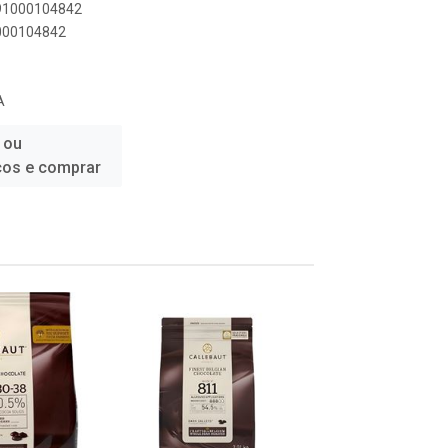
891000104842
1000104842
A
 ou
ços e comprar