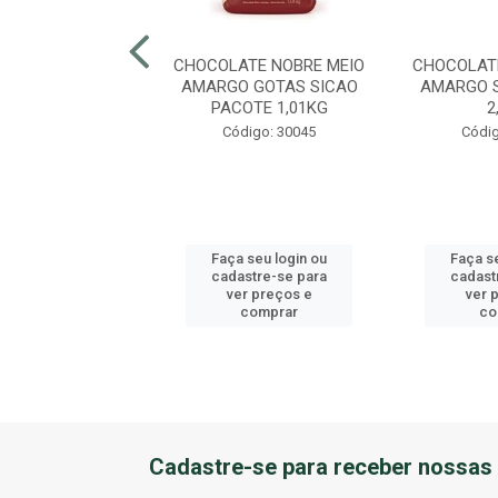
COLATE MEIO
CHOCOLATE NOBRE MEIO
CHOCOLAT
 KIBBLES NOBRE
AMARGO GOTAS SICAO
AMARGO 
O CAIXA 10KG
PACOTE 1,01KG
2
digo: 42925
Código: 30045
Códig
 seu login ou
Faça seu login ou
Faça s
astre-se para
cadastre-se para
cadast
er preços e
ver preços e
ver 
comprar
comprar
co
Cadastre-se para receber nossas 