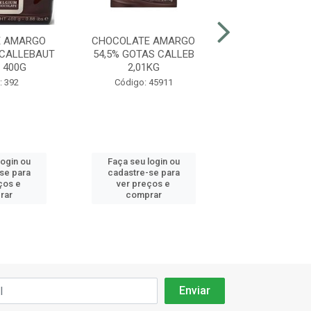
E AMARGO
CHOCOLATE AMARGO
CHOCOLATE 
 CALLEBAUT
54,5% GOTAS CALLEB
70,5% GOTAS C
 400G
2,01KG
PACOTE 2,
: 392
Código: 45911
Código: 43
login ou
Faça seu login ou
Faça seu log
se para
cadastre-se para
cadastre-se
ços e
ver preços e
ver preços
rar
comprar
compra