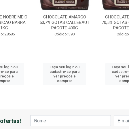
E NOBRE MEIO
CHOCOLATE AMARGO
CHOCOLAT
SICAO BARRA
50,7% GOTAS CALLEBAUT
70,5% GOTAS
,1KG
PACOTE 400G
PACOTE
o: 28586
Código: 390
Código
eu login ou
Faça seu login ou
Faça seu 
re-se para
cadastre-se para
cadastre-
preços e
ver preços e
ver pre
mprar
comprar
comp
ofertas!