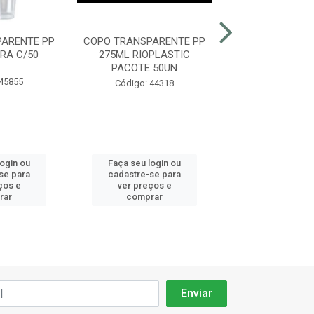
ARENTE PP
COPO TRANSPARENTE PP
COPO TRANSPAR
RA C/50
275ML RIOPLASTIC
440ML RIOPL
PACOTE 50UN
PACOTE 5
 45855
Código: 44318
Código: 44
login ou
Faça seu login ou
Faça seu log
se para
cadastre-se para
cadastre-se 
ços e
ver preços e
ver preços
rar
comprar
comprar