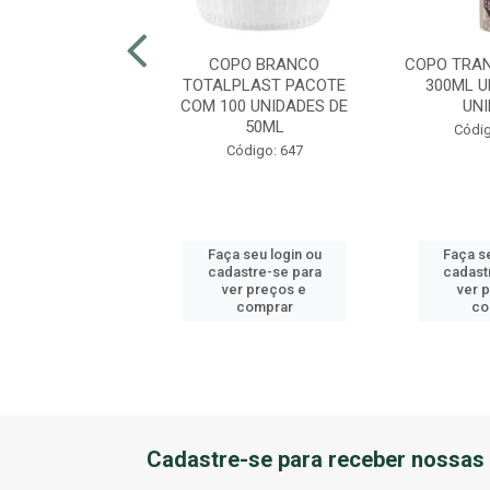
TRANSPARENTE
COPO BRANCO
COPO TRA
L PP CTF-500
TOTALPLAST PACOTE
300ML U
ÁS PACOTE 50UN
COM 100 UNIDADES DE
UN
50ML
ódigo: 2098
Códig
Código: 647
 seu login ou
Faça seu login ou
Faça se
astre-se para
cadastre-se para
cadast
er preços e
ver preços e
ver 
comprar
comprar
co
Cadastre-se para receber nossas 