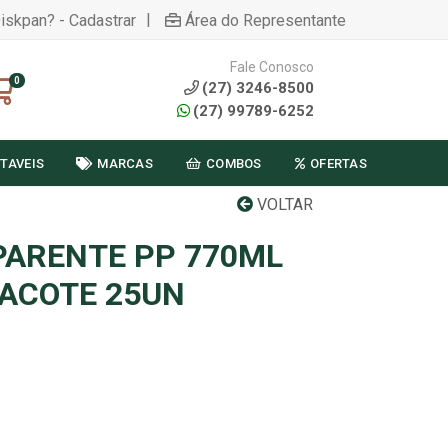
|
Diskpan? - Cadastrar
Área do Representante
Fale Conosco
0
(27) 3246-8500
(27) 99789-6252
TAVEIS
MARCAS
COMBOS
OFERTAS
VOLTAR
ARENTE PP 770ML
PACOTE 25UN