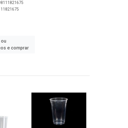
898111821675
8111821675
 ou
ços e comprar