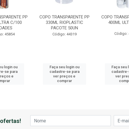
NSPARENTE PP
COPO TRANSPARENTE PP
COPO TRANSP
LTRA C/100
330ML RIOPLASTIC
400ML ULT
IDADES
PACOTE 50UN
Código:
o: 45854
Código: 44319
u login ou
Faça seu login ou
Faça seu 
re-se para
cadastre-se para
cadastre-
preços e
ver preços e
ver pre
mprar
comprar
comp
ofertas!