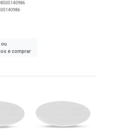
898505140986
8505140986
 ou
ços e comprar