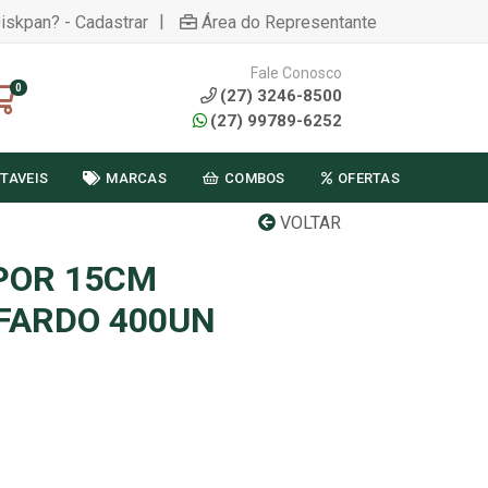
|
Diskpan? - Cadastrar
Área do Representante
Fale Conosco
0
(27) 3246-8500
(27) 99789-6252
TAVEIS
MARCAS
COMBOS
OFERTAS
VOLTAR
OPOR 15CM
FARDO 400UN