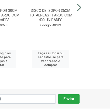
OPOR 30CM
DISCO DE ISOPOR 35CM
DISCO DE ISOP
FARDO COM
TOTALPLAST FARDO COM
TOTALPLAST FA
DADES
400 UNIDADES
400 UNIDA
 40638
Código: 40639
Código: 40
login ou
Faça seu login ou
Faça seu log
se para
cadastre-se para
cadastre-se 
ços e
ver preços e
ver preços
rar
comprar
comprar