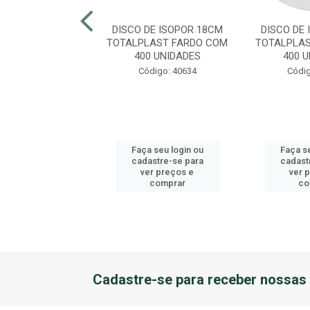
DE ISOPOR 23CM
DISCO DE ISOPOR 18CM
DISCO DE
LAST FARDO COM
TOTALPLAST FARDO COM
TOTALPLAS
0 UNIDADES
400 UNIDADES
400 
digo: 40636
Código: 40634
Códig
 seu login ou
Faça seu login ou
Faça se
astre-se para
cadastre-se para
cadast
er preços e
ver preços e
ver 
comprar
comprar
co
Cadastre-se para receber nossas 