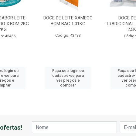
SABOR LEITE
DOCE DE LEITE XAMEGO
DOCE DE
DO X.BOM 2KG
BOM BAG 1,01KG
TRADICIONAL 
2KG
2,5
Código: 43433
o: 45456
Código
u login ou
Faça seu login ou
Faça seu 
re-se para
cadastre-se para
cadastre-
preços e
ver preços e
ver pre
mprar
comprar
comp
ofertas!