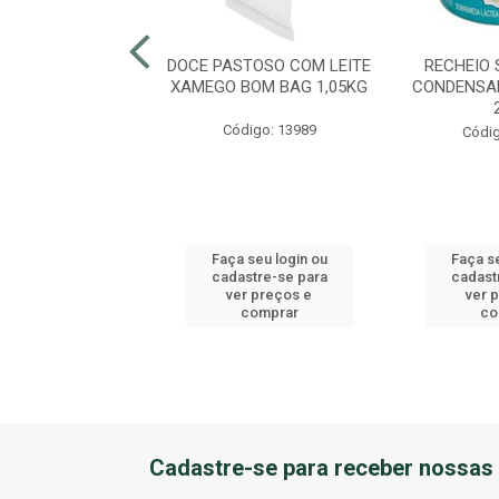
 LEITE CREMOSO
DOCE PASTOSO COM LEITE
RECHEIO 
ITAMBE 1,5KG
XAMEGO BOM BAG 1,05KG
CONDENSA
digo: 45070
Código: 13989
Códig
 seu login ou
Faça seu login ou
Faça se
astre-se para
cadastre-se para
cadast
er preços e
ver preços e
ver 
comprar
comprar
co
Cadastre-se para receber nossas 