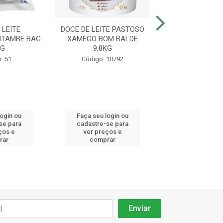
 LEITE
DOCE DE LEITE PASTOSO
DOCE DE L
ITAMBE BAG
XAMEGO BOM BALDE
TRADICIONAL 
KG
9,8KG
LATA 5K
: 51
Código: 10792
Código: 5
login ou
Faça seu login ou
Faça seu log
se para
cadastre-se para
cadastre-se 
ços e
ver preços e
ver preços
rar
comprar
comprar