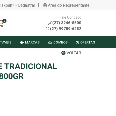
|
Diskpan? - Cadastrar
Área do Representante
Fale Conosco
0
(27) 3246-8500
(27) 99789-6252
TAVEIS
MARCAS
COMBOS
OFERTAS
VOLTAR
E TRADICIONAL
 800GR
0