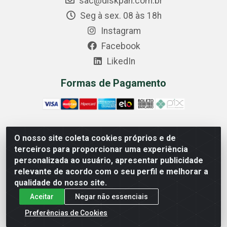
sac@diskpan.com.br
Seg à sex. 08 às 18h
Instagram
Facebook
LikedIn
Formas de Pagamento
O nosso site coleta cookies próprios e de
Comercial Diskpan Ltda - Av. Fernando Antonio, 1911 -
terceiros para proporcionar uma experiência
Sotelandia, Cariacica/ES - CEP 29140-669 - CNPJ
personalizada ao usuário, apresentar publicidade
02.691.482/0001-07
relevante de acordo com o seu perfil e melhorar a
qualidade do nosso site.
Aceitar
Negar não essenciais
Preferências de Cookies