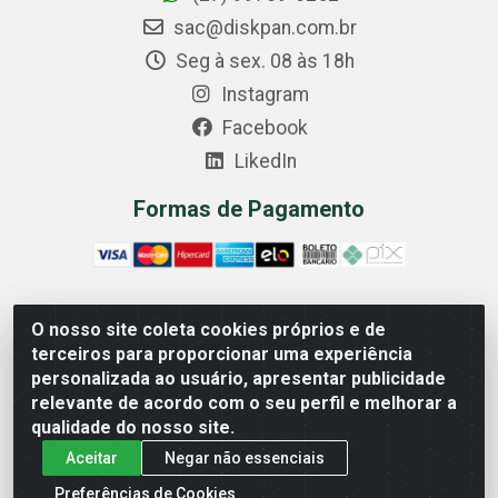
sac@diskpan.com.br
Seg à sex. 08 às 18h
Instagram
Facebook
LikedIn
Formas de Pagamento
O nosso site coleta cookies próprios e de
Comercial Diskpan Ltda - Av. Fernando Antonio, 1911 -
terceiros para proporcionar uma experiência
Sotelandia, Cariacica/ES - CEP 29140-669 - CNPJ
personalizada ao usuário, apresentar publicidade
02.691.482/0001-07
relevante de acordo com o seu perfil e melhorar a
qualidade do nosso site.
Aceitar
Negar não essenciais
Preferências de Cookies