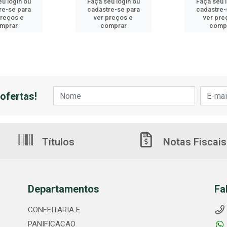
u login ou
Faça seu login ou
Faça seu 
re-se para
cadastre-se para
cadastre-
preços e
ver preços e
ver pre
mprar
comprar
comp
ofertas!
Títulos
Notas Fiscais
Departamentos
Fa
CONFEITARIA E
PANIFICACAO