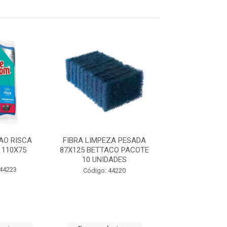
AO RISCA
FIBRA LIMPEZA PESADA
ESPONJA DUPL
 110X75
87X125 BETTACO PACOTE
VERDE AMA
10 UNIDADES
BETTANIN PAC
UNIDADE
 44223
Código: 44220
Código: 45