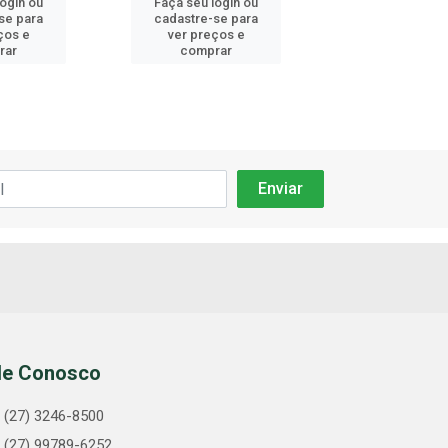
login ou
Faça seu login ou
Faça seu log
se para
cadastre-se para
cadastre-se 
ços e
ver preços e
ver preços
rar
comprar
comprar
le Conosco
(27) 3246-8500
(27) 99789-6252