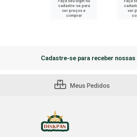
 seu login ou
Faça seu login ou
Faça se
astre-se para
cadastre-se para
cadast
er preços e
ver preços e
ver 
comprar
comprar
co
Cadastre-se para receber nossas 
Meus Pedidos