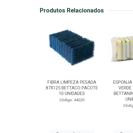
Produtos Relacionados
JA NAO RISCA
FIBRA LIMPEZA PESADA
ESPONJA
ANIN 110X75
87X125 BETTACO PACOTE
VERDE
10 UNIDADES
BETTANI
UN
digo: 44223
Código: 44220
Códig