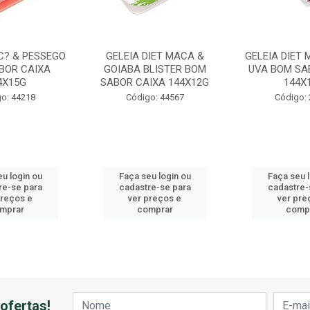
C? & PESSEGO
GELEIA DIET MACA &
GELEIA DIET
BOR CAIXA
GOIABA BLISTER BOM
UVA BOM SA
4X15G
SABOR CAIXA 144X12G
144X
o: 44218
Código: 44567
Código:
u login ou
Faça seu login ou
Faça seu 
re-se para
cadastre-se para
cadastre-
preços e
ver preços e
ver pre
mprar
comprar
comp
ofertas!