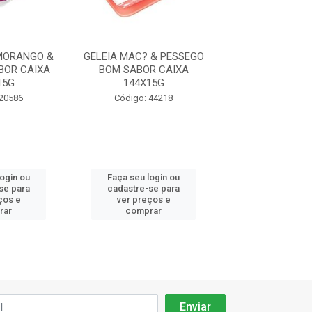
 MORANGO &
GELEIA MAC? & PESSEGO
GELEIA DIET 
BOR CAIXA
BOM SABOR CAIXA
GOIABA BLIST
15G
144X15G
SABOR CAIXA 
 20586
Código: 44218
Código: 44
login ou
Faça seu login ou
Faça seu log
se para
cadastre-se para
cadastre-se 
ços e
ver preços e
ver preços
rar
comprar
comprar