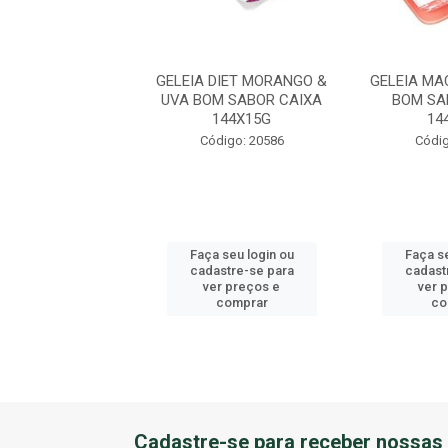
A DIET MACA &
GELEIA DIET MORANGO &
GELEIA MA
A BLISTER BOM
UVA BOM SABOR CAIXA
BOM SA
CAIXA 144X12G
144X15G
14
digo: 44567
Código: 20586
Códig
 seu login ou
Faça seu login ou
Faça se
astre-se para
cadastre-se para
cadast
er preços e
ver preços e
ver 
comprar
comprar
co
Cadastre-se para receber nossas 