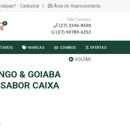
|
Diskpan? - Cadastrar
Área do Representante
Fale Conosco
0
(27) 3246-8500
(27) 99789-6252
TAVEIS
MARCAS
COMBOS
OFERTAS
VOLTAR
NGO & GOIABA
 SABOR CAIXA
3