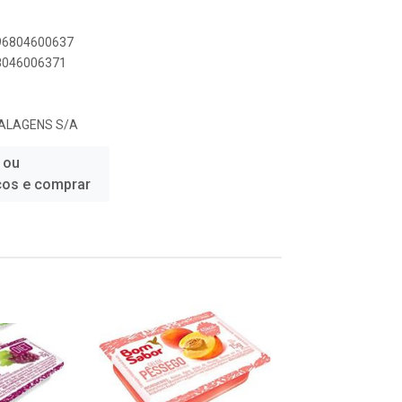
896804600637
68046006371
ALAGENS S/A
 ou
ços e comprar