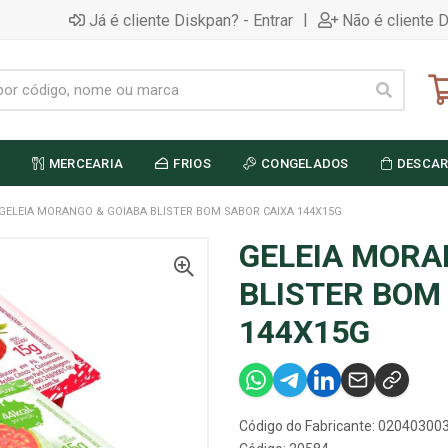
|
Já é cliente Diskpan? - Entrar
Não é cliente 
MERCEARIA
FRIOS
CONGELADOS
DESCAR
GELEIA MORANGO & GOIABA BLISTER BOM SABOR CAIXA 144X15G
GELEIA MORA
BLISTER BOM
144X15G
Código do Fabricante: 02040300