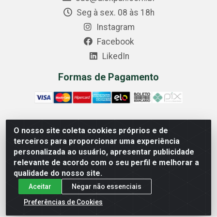
Seg à sex. 08 às 18h
Instagram
Facebook
LikedIn
Formas de Pagamento
O nosso site coleta cookies próprios e de
Comercial Diskpan Ltda - Av. Fernando Antonio, 1911 -
terceiros para proporcionar uma experiência
Sotelandia, Cariacica/ES - CEP 29140-669 - CNPJ
personalizada ao usuário, apresentar publicidade
02.691.482/0001-07
relevante de acordo com o seu perfil e melhorar a
qualidade do nosso site.
Aceitar
Negar não essenciais
Preferências de Cookies