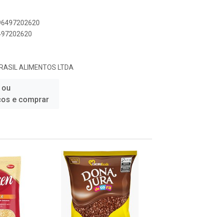
896497202620
6497202620
RASIL ALIMENTOS LTDA
 ou
ços e comprar