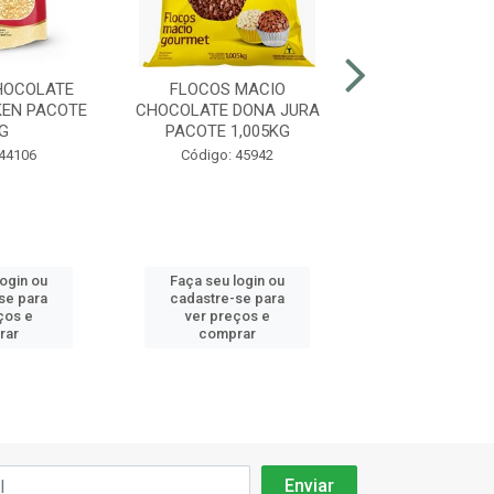
HOCOLATE
FLOCOS MACIO
FLOCOS MA
EN PACOTE
CHOCOLATE DONA JURA
CHOCOLATE 
G
PACOTE 1,005KG
DONA JURA 1
 44106
Código: 45942
Código: 45
login ou
Faça seu login ou
Faça seu log
se para
cadastre-se para
cadastre-se 
ços e
ver preços e
ver preços
rar
comprar
comprar