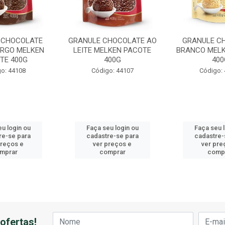
 CHOCOLATE
GRANULE CHOCOLATE AO
GRANULE C
RGO MELKEN
LEITE MELKEN PACOTE
BRANCO MELK
TE 400G
400G
400
o: 44108
Código: 44107
Código:
u login ou
Faça seu login ou
Faça seu 
re-se para
cadastre-se para
cadastre-
preços e
ver preços e
ver pre
mprar
comprar
comp
ofertas!