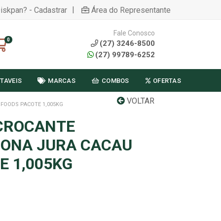
|
Diskpan? - Cadastrar
Área do Representante
Fale Conosco
0
(27) 3246-8500
(27) 99789-6252
TAVEIS
MARCAS
COMBOS
OFERTAS
VOLTAR
FOODS PACOTE 1,005KG
CROCANTE
DONA JURA CACAU
E 1,005KG