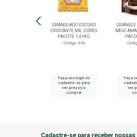
OCOS MACIO
GRANULADO ESCURO
GRANULE
LATE BRANCO
CROCANTE MIL CORES
MEIO AMA
JURA 1,005KG
PACOTE 1,01KG
PACO
digo: 45971
Código: 674
Códig
 seu login ou
Faça seu login ou
Faça se
astre-se para
cadastre-se para
cadast
er preços e
ver preços e
ver 
comprar
comprar
co
Cadastre-se para receber nossas 