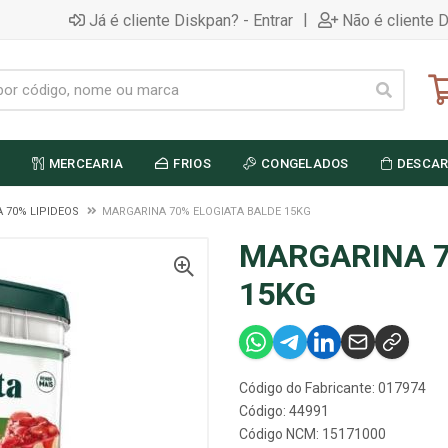
|
Já é cliente Diskpan? - Entrar
Não é cliente 
MERCEARIA
FRIOS
CONGELADOS
DESCAR
 70% LIPIDEOS
MARGARINA 70% ELOGIATA BALDE 15KG
MARGARINA 7
15KG
Código do Fabricante: 017974
Código: 44991
Código NCM: 15171000