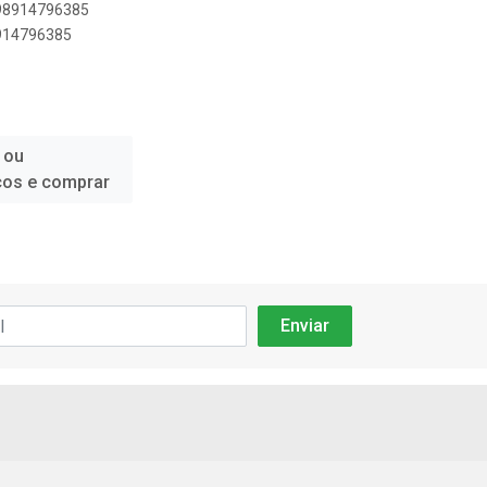
898914796385
8914796385
 ou
ços e comprar