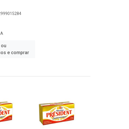
92999015284
SA
 ou
ços e comprar