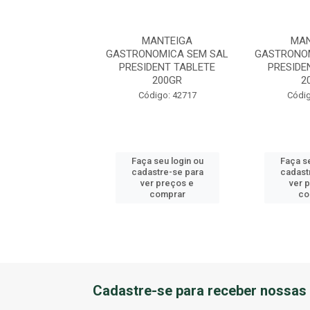
ANTEIGA
MANTEIGA
MAN
OMICA SEM SAL
GASTRONOMICA SEM SAL
GASTRONOM
DENT TABLETE
PRESIDENT TABLETE
PRESIDE
200GR
200GR
2
digo: 42717
Código: 42717
Códig
 seu login ou
Faça seu login ou
Faça se
astre-se para
cadastre-se para
cadast
er preços e
ver preços e
ver 
comprar
comprar
co
Cadastre-se para receber nossas 