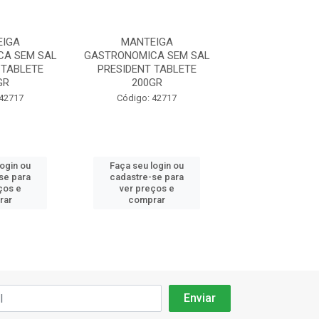
EIGA
MANTEIGA
MANTEI
A SEM SAL
GASTRONOMICA SEM SAL
GASTRONOMICA
 TABLETE
PRESIDENT TABLETE
PRESIDENT T
GR
200GR
200GR
 42717
Código: 42717
Código: 42
login ou
Faça seu login ou
Faça seu log
se para
cadastre-se para
cadastre-se 
ços e
ver preços e
ver preços
rar
comprar
comprar