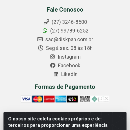
Fale Conosco
(27) 3246-8500
(27) 99789-6252
sac@diskpan.com.br
Seg à sex. 08 às 18h
Instagram
Facebook
LikedIn
Formas de Pagamento
O nosso site coleta cookies próprios e de
Comercial Diskpan Ltda - Av. Fernando Antonio, 1911 -
terceiros para proporcionar uma experiência
Sotelandia, Cariacica/ES - CEP 29140-669 - CNPJ