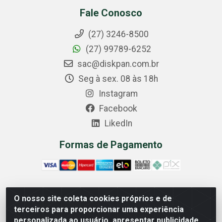
Fale Conosco
(27) 3246-8500
(27) 99789-6252
sac@diskpan.com.br
Seg à sex. 08 às 18h
Instagram
Facebook
LikedIn
Formas de Pagamento
O nosso site coleta cookies próprios e de
Comercial Diskpan Ltda - Av. Fernando Antonio, 1911 -
terceiros para proporcionar uma experiência
Sotelandia, Cariacica/ES - CEP 29140-669 - CNPJ
personalizada ao usuário, apresentar publicidade