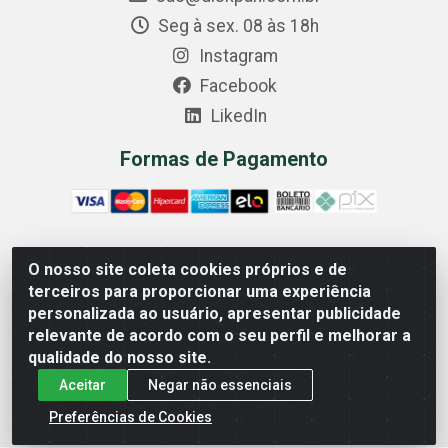
Seg à sex. 08 às 18h
Instagram
Facebook
LikedIn
Formas de Pagamento
O nosso site coleta cookies próprios e de
Comercial Diskpan Ltda - Av. Fernando Antonio, 1911 -
terceiros para proporcionar uma experiência
Sotelandia, Cariacica/ES - CEP 29140-669 - CNPJ
personalizada ao usuário, apresentar publicidade
02.691.482/0001-07
relevante de acordo com o seu perfil e melhorar a
qualidade do nosso site.
Aceitar
Negar não essenciais
Preferências de Cookies