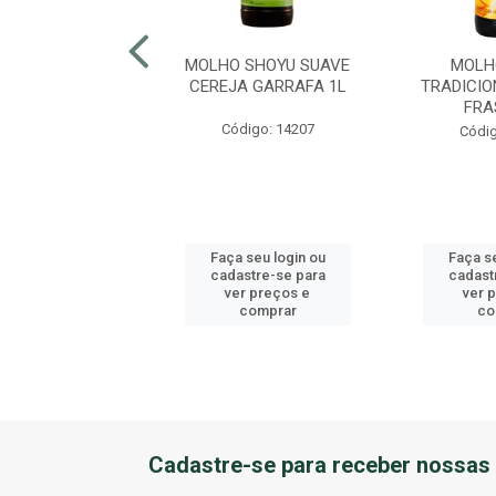
 SHOYU LIGHT
MOLHO SHOYU SUAVE
MOLH
E 8ML SAKURA
CEREJA GARRAFA 1L
TRADICI
 300 UNIDADES
FRA
Código: 14207
digo: 20084
Códig
 seu login ou
Faça seu login ou
Faça se
astre-se para
cadastre-se para
cadast
er preços e
ver preços e
ver 
comprar
comprar
co
Cadastre-se para receber nossas 