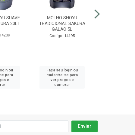
YU SUAVE
MOLHO SHOYU
MOLHO SHOYU 
URA 20LT
TRADICIONAL SAKURA
SACHE 8ML S
GALAO 5L
CAIXA 300 UN
 14209
Código: 14195
Código: 20
login ou
Faça seu login ou
Faça seu log
se para
cadastre-se para
cadastre-se 
ços e
ver preços e
ver preços
rar
comprar
comprar