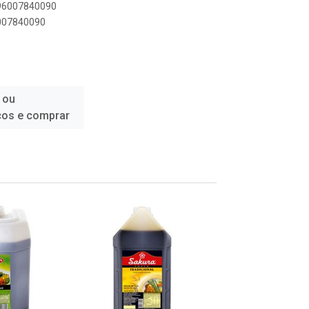
896007840090
6007840090
 ou
ços e comprar