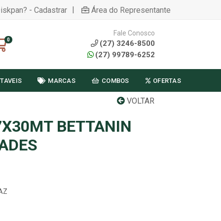
|
Diskpan? - Cadastrar
Área do Representante
Fale Conosco
0
(27) 3246-8500
(27) 99789-6252
TAVEIS
MARCAS
COMBOS
OFERTAS
VOLTAR
7X30MT BETTANIN
DADES
0AZ