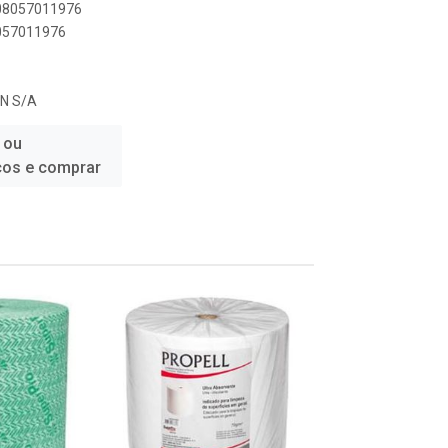
908057011976
8057011976
N S/A
 ou
ços e comprar