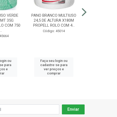
USO VERDE
PANO BRANCO MULTIUSO
PANO BRANCO 
MT 35G
24,5 DE ALTURA X180M
INOVEN C/
LO COM 750
PROPELL ROLO COM 4...
..
Código: 45
Código: 45014
 45664
login ou
Faça seu login ou
Faça seu log
se para
cadastre-se para
cadastre-se 
ços e
ver preços e
ver preços
rar
comprar
comprar