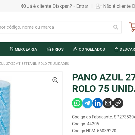
|
Já é cliente Diskpan? - Entrar
Não é cliente 
MERCEARIA
FRIOS
CONGELADOS
DESCAR
ZUL 27X30MT BETTANIN ROLO 75 UNIDADES
PANO AZUL 2
ROLO 75 UNI
Código do Fabricante: SP27353
Código: 44205
Código NCM: 56039220