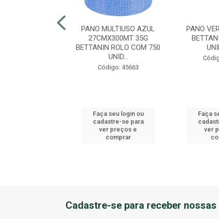
 LARANJA 38X58
PANO MULTIUSO AZUL
PANO VE
E 12 UNIDADES
27CMX300MT 35G
BETTAN
BETTANIN ROLO COM 750
UN
UNID...
ódigo: 231
Códig
Código: 45663
 seu login ou
Faça seu login ou
Faça se
astre-se para
cadastre-se para
cadast
er preços e
ver preços e
ver 
comprar
comprar
co
Cadastre-se para receber nossas 