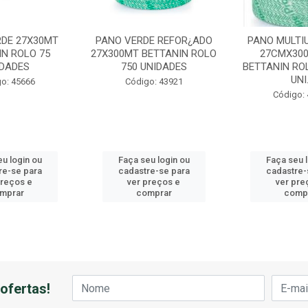
RDE 27X30MT
PANO VERDE REFOR¿ADO
PANO MULTI
IN ROLO 75
27X300MT BETTANIN ROLO
27CMX300
IDADES
750 UNIDADES
BETTANIN RO
UNI.
o: 45666
Código: 43921
Código:
u login ou
Faça seu login ou
Faça seu 
re-se para
cadastre-se para
cadastre-
preços e
ver preços e
ver pre
mprar
comprar
comp
ofertas!