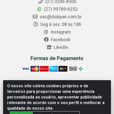
(27) 3246-8500
(27) 99789-6252
sac@diskpan.com.br
Seg à sex. 08 às 18h
Instagram
Facebook
LikedIn
Formas de Pagamento
O nosso site coleta cookies próprios e de
Comercial Diskpan Ltda - Av. Fernando Antonio, 1911 -
terceiros para proporcionar uma experiência
Sotelandia, Cariacica/ES - CEP 29140-669 - CNPJ
personalizada ao usuário, apresentar publicidade
02.691.482/0001-07
relevante de acordo com o seu perfil e melhorar a
qualidade do nosso site.