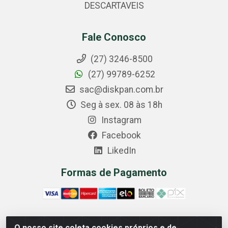
DESCARTAVEIS
Fale Conosco
(27) 3246-8500
(27) 99789-6252
sac@diskpan.com.br
Seg à sex. 08 às 18h
Instagram
Facebook
LikedIn
Formas de Pagamento
O nosso site coleta cookies próprios e de