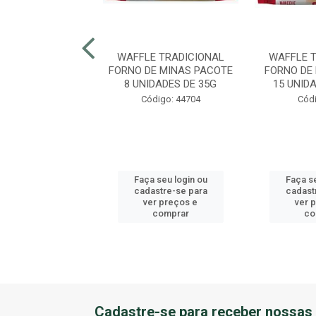
ADO CAMARAO
WAFFLE TRADICIONAL
WAFFLE 
E MINAS CAIXA 9
FORNO DE MINAS PACOTE
FORNO DE
ADES DE 120G
8 UNIDADES DE 35G
15 UNID
digo: 44413
Código: 44704
Códi
 seu login ou
Faça seu login ou
Faça se
astre-se para
cadastre-se para
cadast
er preços e
ver preços e
ver 
comprar
comprar
co
Cadastre-se para receber nossas 