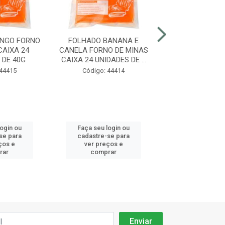
ANGO FORNO
FOLHADO BANANA E
FOLHADO PERU 
CAIXA 24
CANELA FORNO DE MINAS
BRANCO FORNO 
 DE 40G
CAIXA 24 UNIDADES DE ...
CAIXA 24 UNID
 44415
Código: 44414
Código: 44
login ou
Faça seu login ou
Faça seu log
se para
cadastre-se para
cadastre-se 
ços e
ver preços e
ver preços
rar
comprar
comprar