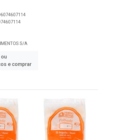
896074607114
6074607114
LIMENTOS S/A
 ou
ços e comprar