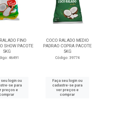
RALADO FINO
COCO RALADO MEDIO
O SHOW PACOTE
PADRAO COPRA PACOTE
5KG
5KG
digo: 46491
Código: 39774
 seu login ou
Faça seu login ou
stre-se para
cadastre-se para
r preços e
ver preços e
comprar
comprar