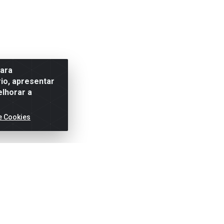
para
io, apresentar
elhorar a
e Cookies